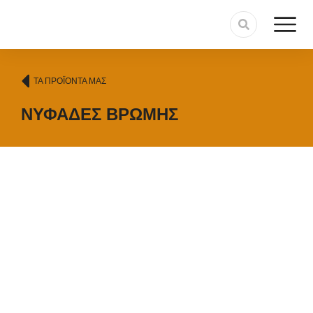
ΤΑ ΠΡΟΪΌΝΤΑ ΜΑΣ
ΝΥΦΆΔΕΣ ΒΡΏΜΗΣ